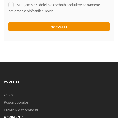
Strinjam se z obdelavo osebnih podatkov za namene
prejemanja občasnih e-novic.
NAROČI SE
PODJETJE
O nas
Pogoji uporabe
Pravilnik o zasebnosti
UPORABNIKI